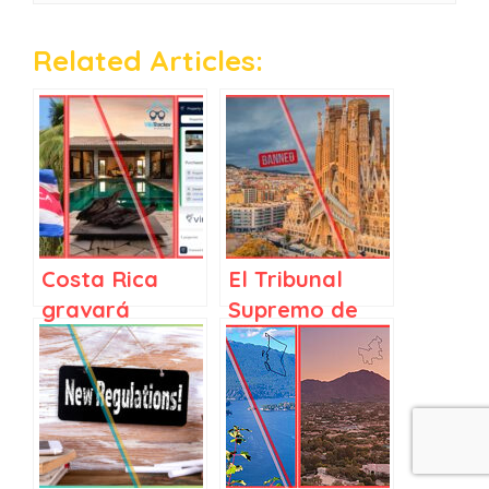
Related Articles:
Costa Rica
El Tribunal
gravará
Supremo de
ingresos de
España
alquiler en
ratifica la
plataformas,
prohibición de
Villa Tracker
alquileres de
se abre a
corta duración