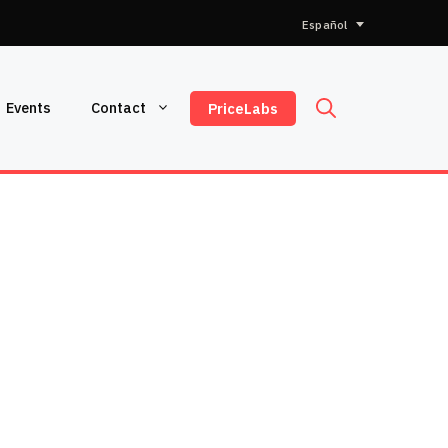
Elegir
un
idioma
Events
Contact
PriceLabs