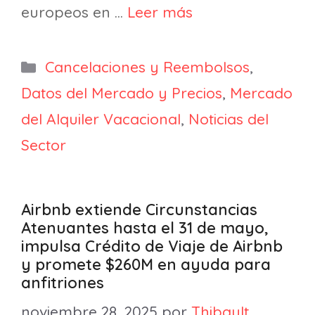
europeos en …
Leer más
Categorías
Cancelaciones y Reembolsos
,
Datos del Mercado y Precios
,
Mercado
del Alquiler Vacacional
,
Noticias del
Sector
Airbnb extiende Circunstancias
Atenuantes hasta el 31 de mayo,
impulsa Crédito de Viaje de Airbnb
y promete $260M en ayuda para
anfitriones
noviembre 28, 2025
por
Thibault