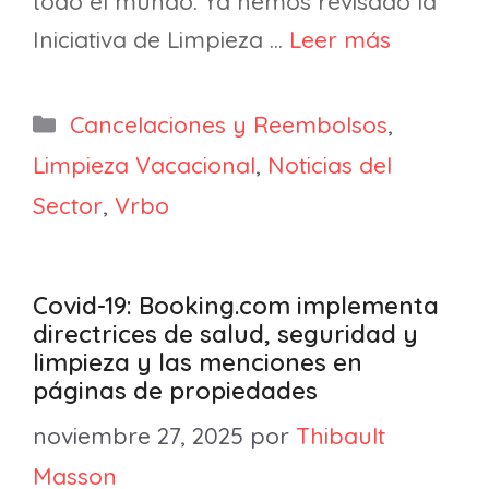
todo el mundo. Ya hemos revisado la
Iniciativa de Limpieza …
Leer más
Categorías
Cancelaciones y Reembolsos
,
Limpieza Vacacional
,
Noticias del
Sector
,
Vrbo
Covid-19: Booking.com implementa
directrices de salud, seguridad y
limpieza y las menciones en
páginas de propiedades
noviembre 27, 2025
por
Thibault
Masson