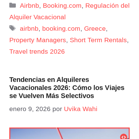
Categorías
Airbnb
,
Booking.com
,
Regulación del
Alquiler Vacacional
Etiquetas
airbnb
,
booking.com
,
Greece
,
Property Managers
,
Short Term Rentals
,
Travel trends 2026
Tendencias en Alquileres
Vacacionales 2026: Cómo los Viajes
se Vuelven Más Selectivos
enero 9, 2026
por
Uvika Wahi