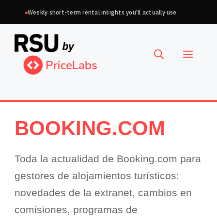
Saltar
Weekly short-term rental insights you’ll actually use
al
Elegir
contenido
un
Men
idioma
BOOKING.COM
Toda la actualidad de Booking.com para
gestores de alojamientos turísticos:
novedades de la extranet, cambios en
comisiones, programas de