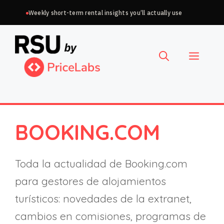
Saltar
Weekly short-term rental insights you’ll actually use
al
Elegir
contenido
un
Menú
idioma
BOOKING.COM
Toda la actualidad de Booking.com
para gestores de alojamientos
turísticos: novedades de la extranet,
cambios en comisiones, programas de