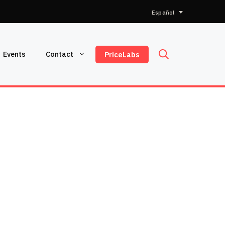
Elegir
un
idioma
Events
Contact
PriceLabs