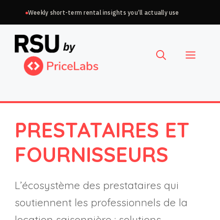
Aller
Weekly short-term rental insights you’ll actually use
au
Choisir
contenu
une
Menu
langue
PRESTATAIRES ET
FOURNISSEURS
L’écosystème des prestataires qui
soutiennent les professionnels de la
location saisonnière : solutions