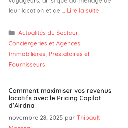
voyageurs, ainsi que du ménage de
leur location et de …
Lire la suite
Catégories
Actualités du Secteur
,
Conciergeries et Agences
Immobilières
,
Prestataires et
Fournisseurs
Comment maximiser vos revenus
locatifs avec le Pricing Copilot
d’Airdna
novembre 28, 2025
par
Thibault
Masson