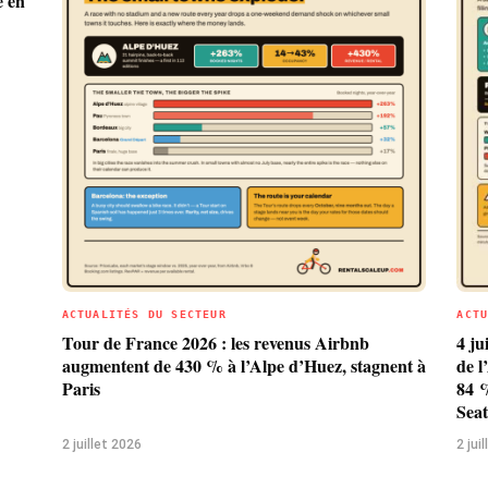
 en
ACTUALITÉS DU SECTEUR
ACT
Tour de France 2026 : les revenus Airbnb
4 ju
augmentent de 430 % à l’Alpe d’Huez, stagnent à
de l
Paris
84 %
Seat
2 juillet 2026
2 jui