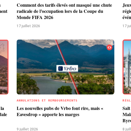
s
Comment des tarifs élevés ont masqué une chute
Jeu
ment
radicale de l’occupation lors de la Coupe du
régi
Monde FIFA 2026
évén
17 juillet 2026
17 ju
ANNULATIONS ET REMBOURSEMENTS
RÉG
 la
Les nouvelles pubs de Vrbo font rire, mais «
Salt
dale
Eavesdrop » apporte les marges
Mala
Byr
9 juillet 2026
8 jui