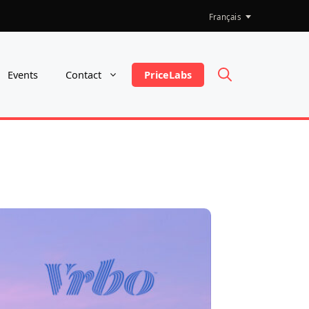
Choisir
une
langue
PriceLabs
Events
Contact