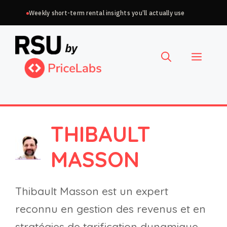
Aller
Weekly short-term rental insights you’ll actually use
au
Choisir
contenu
une
Menu
langue
THIBAULT
MASSON
Thibault Masson est un expert
reconnu en gestion des revenus et en
stratégies de tarification dynamique