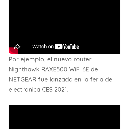
Por ejemplo, el nuevo router
Nighthawk RAXE500 WiFi 6E de
NETGEAR fue lanzado en la feria de
electrónica CES 2021.