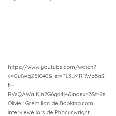
https://www.youtube.com/watch?
v=GulWqZ5lC40&list=PL3LMRRWp5aSl
N-
RVsQAWaIKjn2G6qd4j4&index=2&t=2s
Olivier Grémillon de Booking.com
interviewé lors de Phocuswright