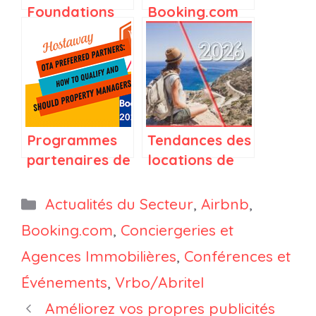
Foundations
Booking.com
de
et Vrbo en
Booking.com,
2025 : Ce que
le chatbot IA
les
utile de Vrbo
gestionnaires
et le pic de
immobiliers
réservations
doivent savoir
Programmes
Tendances des
du 18 janvier
partenaires de
locations de
chez Airbnb : le
logiciels
vacances 2026
panel OTA du
Airbnb, Vrbo
: Comment le
Catégories
Actualités du Secteur
,
Airbnb
,
Short Stay
et Booking :
voyage
Summit 2026
Booking.com
,
Conciergeries et
Comment se
devient plus
Agences Immobilières
,
Conférences et
qualifier et les
sélectif
gestionnaires
Événements
,
Vrbo/Abritel
de biens
Améliorez vos propres publicités