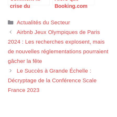
récurrents
crise du
Booking.com
COVID-19 a
lance un
aidé Expedia
« Programme
Catégories
Actualités du Secteur
Group à
Work-
Airbnb Jeux Olympiques de Paris
transformer un
Friendly » pour
2024 : Les recherches explosent, mais
HomeAway très
les maisons et
critiqué en un
appartements,
de nouvelles réglementations pourraient
Vrbo à l’image
Airbnb réduit
gâcher la fête
positive
Airbnb for
Le Succès à Grande Échelle :
Work à une
exigence plus
Décryptage de la Conférence Scale
souple de
France 2023
« Espace de
travail adapté
aux ordinateurs
portables ».