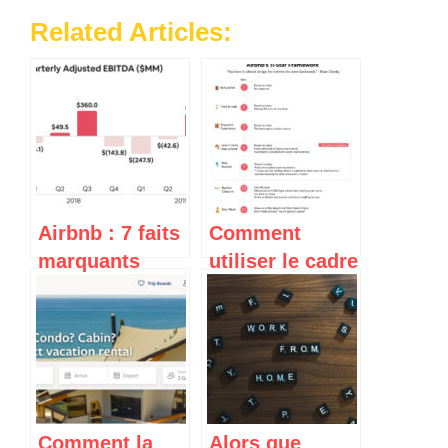
Related Articles:
Airbnb : 7 faits
Comment
marquants
utiliser le cadre
tirés du
d’expérience 11
prospectus S-1
étoiles
de l’IPO pour
d’Airbnb pour
les
obtenir des
gestionnaires
avis élogieux et
de propriétés
des clients
Comment la
Alors que