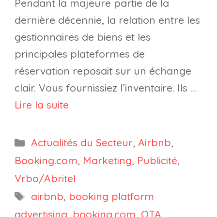
Pendant la majeure partie de la
dernière décennie, la relation entre les
gestionnaires de biens et les
principales plateformes de
réservation reposait sur un échange
clair. Vous fournissiez l’inventaire. Ils …
Lire la suite
Catégories
Actualités du Secteur
,
Airbnb
,
Booking.com
,
Marketing
,
Publicité
,
Vrbo/Abritel
Étiquettes
airbnb
,
booking platform
advertising
,
booking.com
,
OTA