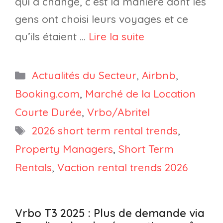
qui a changé, c’est la manière dont les
gens ont choisi leurs voyages et ce
qu’ils étaient …
Lire la suite
Catégories
Actualités du Secteur
,
Airbnb
,
Booking.com
,
Marché de la Location
Courte Durée
,
Vrbo/Abritel
Étiquettes
2026 short term rental trends
,
Property Managers
,
Short Term
Rentals
,
Vaction rental trends 2026
Vrbo T3 2025 : Plus de demande via