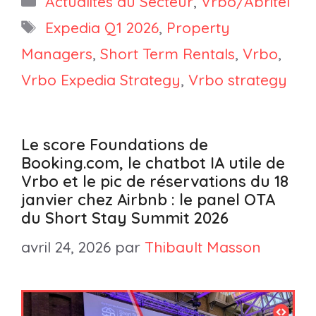
Actualités du Secteur
,
Vrbo/Abritel
Étiquettes
Expedia Q1 2026
,
Property
Managers
,
Short Term Rentals
,
Vrbo
,
Vrbo Expedia Strategy
,
Vrbo strategy
Le score Foundations de
Booking.com, le chatbot IA utile de
Vrbo et le pic de réservations du 18
janvier chez Airbnb : le panel OTA
du Short Stay Summit 2026
avril 24, 2026
par
Thibault Masson