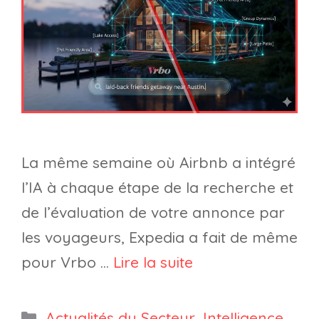
La même semaine où Airbnb a intégré
l’IA à chaque étape de la recherche et
de l’évaluation de votre annonce par
les voyageurs, Expedia a fait de même
pour Vrbo …
Lire la suite
Catégories
Actualités du Secteur
,
Intelligence