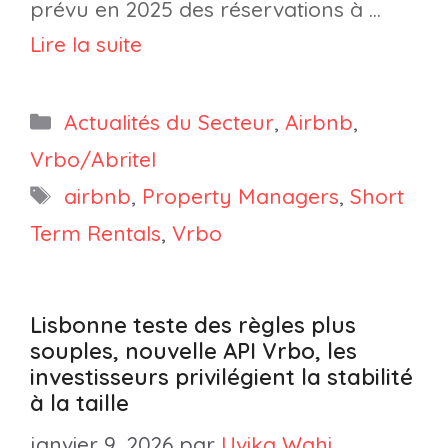
prévu en 2025 des réservations à …
Lire la suite
Catégories
Actualités du Secteur
,
Airbnb
,
Vrbo/Abritel
Étiquettes
airbnb
,
Property Managers
,
Short
Term Rentals
,
Vrbo
Lisbonne teste des règles plus
souples, nouvelle API Vrbo, les
investisseurs privilégient la stabilité
à la taille
janvier 9, 2026
par
Uvika Wahi