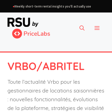
Aller
Weekly short-term rental insights you’ll actually use
au
Choisir
contenu
une
Menu
langue
VRBO/ABRITEL
Toute l’actualité Vrbo pour les
gestionnaires de locations saisonnières
: nouvelles fonctionnalités, évolutions
de la plateforme, stratégies de visibilité