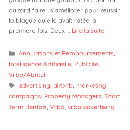
grande marque grand public doit tôt
ou tard faire : s’améliorer pour réussir
la blague qu’elle avait ratée la
première fois. Deux …
Lire la suite
Catégories
Annulations et Remboursements
,
Intelligence Artificielle
,
Publicité
,
Vrbo/Abritel
Étiquettes
advertising
,
airbnb
,
marketing
campaigns
,
Property Managers
,
Short
Term Rentals
,
Vrbo
,
vrbo advertising