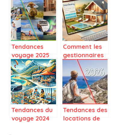
Tendances
Comment les
voyage 2025
gestionnaires
(Expedia +
de locations
Booking.com) :
de vacances
Conseils
aux États-Unis
concrets pour
peuvent
les
générer plus
gestionnaires
de
Tendances du
Tendances des
de locations
réservations
voyage 2024
locations de
saisonnières
directes
selon
vacances 2026