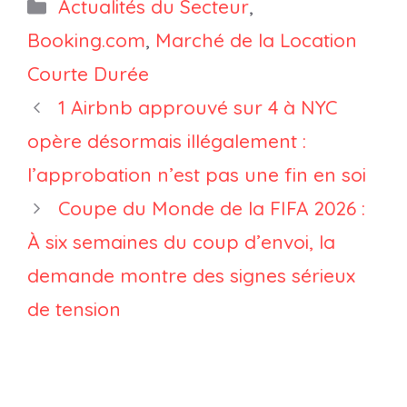
Booking.com :
: Comment le
Catégories
Actualités du Secteur
,
Points clés
voyage
Booking.com
,
Marché de la Location
pour les
devient plus
Courte Durée
gestionnaires
sélectif
de locations
1 Airbnb approuvé sur 4 à NYC
de vacances
opère désormais illégalement :
et de locations
l’approbation n’est pas une fin en soi
courte durée
Coupe du Monde de la FIFA 2026 :
À six semaines du coup d’envoi, la
demande montre des signes sérieux
de tension